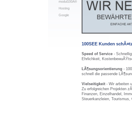
modul100Â®
Hosting
Google
100SEE Kunden schÃ¤tz
Speed of Service
- Schnelli
Ehrlichkeit, KostenbewuÃŸtsein
LÃ¶sungsorientierung
- 100
schnell die passende LÃ¶sun
Vielseitigkeit
- Wir arbeiten 
Zu erfolgreichen Projekten z
Finanzen, Einzelhandel, Immo
Steuerkanzleien, Tourismus,